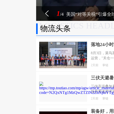
1
/4
美国“对等关税”引爆全球
LOGISTICS HEAD
物流头条
8月3日，菜
运营，"关仓
收拢进同一套
2天前
掌链
即便大促高峰
三伏高温叠加
场景寄递需求
2天前
掌链