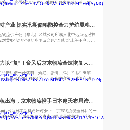
0座城市。这也是“京宠达”上线两个月来完成的第二次城
步巩固了“京宠达”在国内高端宠物专送服务的行业领先
多宠物商家与消费者能够享受“自营专送、安全专业、前
溯源”的宠物专送服务。
聚焦行业深耕产业|抓实汛期储粮防控全力护航夏粮收储转运保供
海运物流供应链（华北）区域公司所属河北中远海运渤投
应对黄骅港地区汛期多雨及台风“巴威”北上等不利天气
麦易受潮霉变、库区积涝风险上升难题，抓实各项防控
进客户小麦收储保供作业，全力筑牢粮食供应链安全屏
科技助力全力以“复”！台风后京东物流全速恢复大湾区服务
霞”登陆后进一步减弱，汕尾、惠州、深圳等地相继解
施。在各地政府部门的指导下，京东物流第一时间启动服
作，依托扎实的超级供应链基础设施与丰富的应急保障
风过后物流服务回归常态，保障大湾区居民生活物资的
应链稳定。
助力国货美妆出海，京东物流携手日本趣天布局跨境一体化供应链
-Beauty出海日本新机遇研讨会上，京东物流覆盖日韩的一
流服务模式引发现场百余家中国美妆品牌关注。近年
持续携手日本头部美妆电商平台日本趣天，为中国美妆
提供跨境物流、海外仓配等一体化供应链服务，助力国