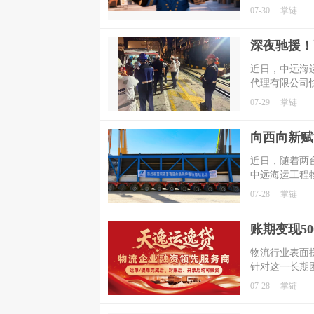
07-30
掌链
深夜驰援！
​近日，中远
代理有限公司
岗船员，以专
07-29
掌链
行动践行了“
​近日，随着
中远海运工程
燃机大件物流
07-28
掌链
物流行业表面
针对这一长期
融资产品——"
07-28
掌链
于为物流企业