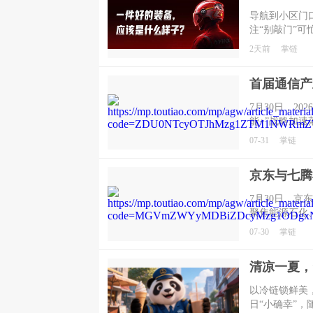
导航到小区门
注“别敲门”
常烦恼，也直
2天前
掌链
7月30日，2
能+”战略加
未来的必答题
07-31
掌链
力有多强，算
把供需算准、
7月30日，
聚焦能源石化
机器人应用，
07-30
掌链
才、核心技术
以冷链锁鲜美
日“小确幸”，