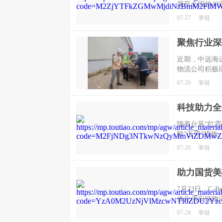
展至全国超4
市扩容，进一
07-27
掌链
地位，也让更
置检疫、全程
​近期，中远
物流公司积极
影响，克服小
07-26
掌链
措施，有序推
障。
随着台风“红
除“五停”措
务全面恢复工
07-26
掌链
能力，确保台
高效流通与供
7月23日，C
体化供应链物
来，京东物流
07-24
掌链
品牌出海日本