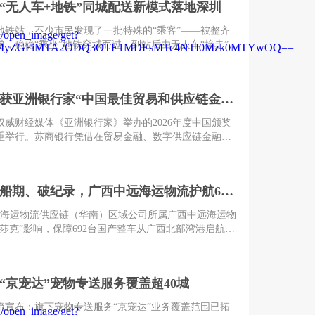
“无人车+地铁”同城配送新模式落地深圳
地铁站，不少市民发现了一批特殊的“乘客”——被整齐
递，稳稳“乘坐”地铁穿城而过，到站后由无人车“接走”。
的“无人车+地铁”同城配送新模式，也是国内首次探索将
城市轨道交通接驳串联的完整常态化物流解决方案。
苏商银行荣获亚洲银行家“中国最佳贸易和供应链金融银行（数字银行）”奖项
权威财经媒体《亚洲银行家》举办的2026年度中国颁奖
重举行。苏商银行凭借在贸易金融、数字供应链金融领
与数字化服务能力，实力斩获“中国最佳贸易和供应链金
银行)”重磅荣誉，成为国内数字银行赛道双链融合服务标
战台风、抢船期、破纪录，广西中远海运物流护航692台国产整车高效出口中东
中远海运物流供应链（华南）区域公司所属广西中远海运物
莎克”影响，保障692台国产整车从广西北部湾港启航发
广西单批次整车集港、查验、报关出口纪录。
“京宠达”宠物专送服务覆盖超40城
流宣布：旗下宠物专送服务“京宠达”业务覆盖范围已拓