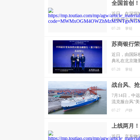
全国首创！
近日，在深圳
封装的京东快
这是全国首创
07-28
掌链
无人车运输与
近日，由国际
典礼在北京隆
域的深耕布局
07-28
掌链
融银行 (数字
杆。
​7月14日，
流克服台风“美
往约旦，刷新
07-27
卢静
上线两月！
近日，京东物