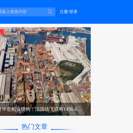
注册/登录
美国对华造船业脱钩：法国达飞或将1456.42亿元投资美国造船业
热门文章