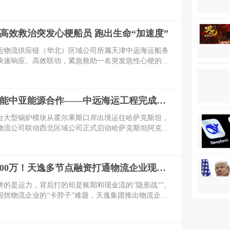
高效救治突发心梗船员 跑出生命“加速度”
海运物流供应链（华北）区域公司所属天津中远海运船务
快速响应、高效联动，紧急救助一名突发急性心梗的在
业高效的应急处置能力，为生命健康保驾护航，用实际
人民至上、生命至上”的责任担当。
向西向新赋能中亚能源合作——中远海运工程完成哈萨克斯坦阿克套燃机项目首批大件设备跨境发运
两台大型锅炉模块从霍尔果斯口岸出境运往哈萨克斯坦，
物流公司联动西北区域公司正式启动哈萨克斯坦阿克套
跨境运输工作。
账期变现5000万！天逸多节点融资打通物流企业现金流
拼的是运力，背后打的却是账期和现金流的"隐形战”"。
困扰物流企业的“卡脖子”难题，天逸集团推出物流企业
运逸贷"。该产品单笔订单最高可融资5000万元，致力
提供高效、灵活的资金解决方案。