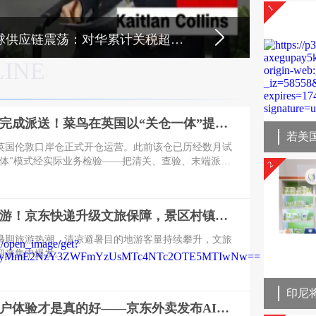
1
供应链震荡：对华累计关税超过73%
LINE
落地24小时完成派送！菜鸟在英国以“关仓一体”提速跨境时效
鸟英国伦敦口岸仓正式开仓运营。此前该仓已历经数月试
一体"模式经实际业务检验——把清关、查验、末端派送
2
体系，让跨境包裹落地后最快24小时可完成末端派送，
也能稳住时效，为英国"3日达"提供核心支撑。
三伏天避暑游！京东快递升级文旅保障，景区村镇上门取送，机场车站行李直送
暑期旅游热潮，清凉避暑目的地游客量持续攀升，文旅
迎来集中爆发。
印尼
装备好，用户体验才是真的好——京东外卖发布AI智能头盔