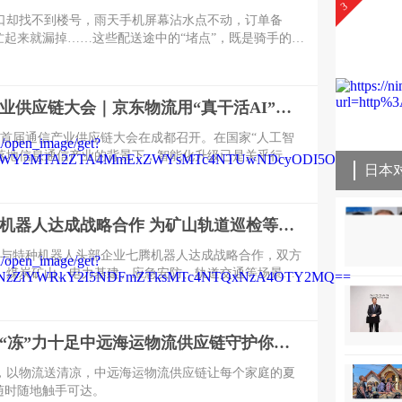
3
口却找不到楼号，雨天手机屏幕沾水点不动，订单备
可忙起来就漏掉……这些配送途中的“堵点”，既是骑手的日
接决定了用户的收餐体验。
首届通信产业供应链大会｜京东物流用“真干活AI”引领行业迈入智能化时代
026首届通信产业供应链大会在成都召开。在国家“人工智
速落地信息通信产业的背景下，智能化升级已是关乎行业
。但对于通信供应链而言，AI到底意味着什么？不是算
法有多炫，而是能否将AI深度融入全链路，真正帮企业
把库存管好、把交付做快。
京东与七腾机器人达成战略合作 为矿山轨道巡检等特种机器人提供售后维修等服务
京东与特种机器人头部企业七腾机器人达成战略合作，双方
、煤炭矿山、电力基建、应急安防、轨道交通等场景的
依托京东在智能机器人赛道的生态布局，投入专业人
等，推动七腾机器人全系列产品规模落地与普及。
清凉一夏，“冻”力十足中远海运物流供应链守护你的冰爽夏天
，以物流送清凉，中远海运物流供应链让每个家庭的夏
随时随地触手可达。