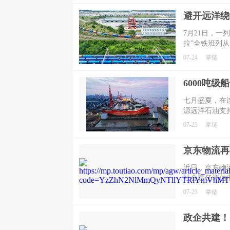
货美妆精准开
​7月21日，
拉”全铁班列
域公司所属成
07-24
掌链
势，抢抓稀缺
​七月盛夏，在
源远洋石油支
稳稳托起，从
07-23
掌链
近日，京东物流
社会责任评估
也是京东物流连
07-23
掌链