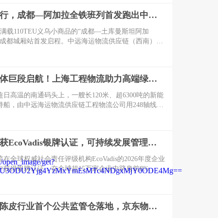
拓日本万亿美妆消费市场。
避开远洋绕行，成都—阿加拉全铁班列首发跑出中亚跨境物流“快车道”
一列满载110TEU义乌小商品的“成都—土库曼斯坦阿加
从成都城厢站首发启程。中远海运物流供应链（西南）区
都中远海运陆港多式联运有限公司依托国际班列网络优
发运计划，为外贸客户打通高效、稳定的出海新通道。
6000吨级船体巨段启航！上海工程物流助力高端绿能海工装备交付
连日高温的南通码头上，一艘长120米、超6300吨的新能
持船，由中远海运物流供应链工程物流公司用248轴线车
厂区运送至岸边一次性完美落位半潜驳船。
京东物流再获EcoVadis银牌认证，可持续发展管理跻身全球前列
在全球权威社会责任评级机构EcoVadis的2026年度企业
中获得银牌认证，在全球超15万家企业中跻身前8%，这
续第二年获得EcoVadis的银牌认证。
政企共建！陈皮行业首个公共监管仓落地，京东物流AI全链赋能产业治理