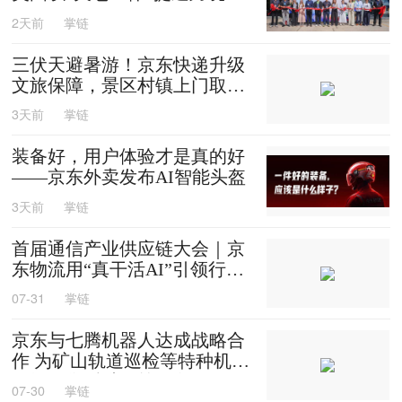
效
2天前
掌链
三伏天避暑游！京东快递升级
文旅保障，景区村镇上门取
送，机场车站行李直送
3天前
掌链
装备好，用户体验才是真的好
——京东外卖发布AI智能头盔
3天前
掌链
首届通信产业供应链大会｜京
东物流用“真干活AI”引领行业
迈入智能化时代
07-31
掌链
京东与七腾机器人达成战略合
作 为矿山轨道巡检等特种机器
人提供售后维修等服务
07-30
掌链