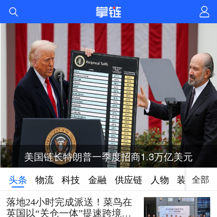
美国链长特朗普一季度招商1.3万亿美元
全部
头条
物流
科技
金融
供应链
人物
装备
落地24小时完成派送！菜鸟在
英国以“关仓一体”提速跨境时