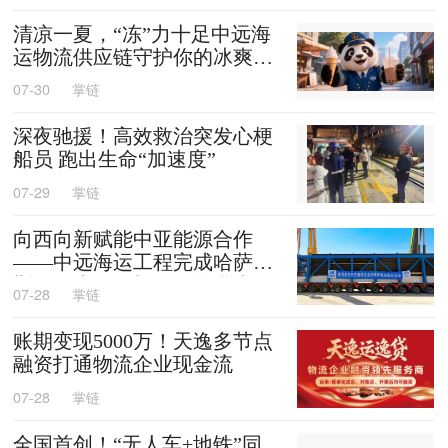
清凉一夏，“冻”力十足中远海
运物流供应链守护你的冰爽夏
天
07-30
掌链
深夜驰援！高效救治突发心梗
船员 跑出生命“加速度”
07-29
掌链
向西向新赋能中亚能源合作
——中远海运工程完成哈萨克
斯坦阿克套燃机项目首批大件
07-28
掌链
设备跨境发运
账期变现5000万！天逸多节点
融资打通物流企业现金流
07-28
掌链
全国首创！“无人车+地铁”同