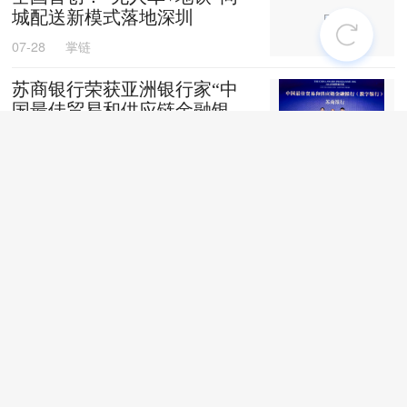
城配送新模式落地深圳
07-28
掌链
苏商银行荣获亚洲银行家“中
国最佳贸易和供应链金融银行
（数字银行）”奖项
07-28
掌链
战台风、抢船期、破纪录，广
西中远海运物流护航692台国
产整车高效出口中东
07-27
卢静
上线两月！“京宠达”宠物专送
服务覆盖超40城
07-27
掌链
聚焦行业深耕产业|抓实汛期储
粮防控全力护航夏粮收储转运