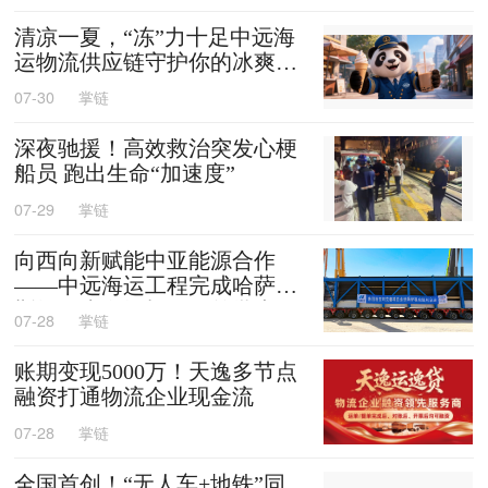
清凉一夏，“冻”力十足中远海
运物流供应链守护你的冰爽夏
天
07-30
掌链
深夜驰援！高效救治突发心梗
船员 跑出生命“加速度”
07-29
掌链
向西向新赋能中亚能源合作
——中远海运工程完成哈萨克
斯坦阿克套燃机项目首批大件
07-28
掌链
设备跨境发运
账期变现5000万！天逸多节点
融资打通物流企业现金流
07-28
掌链
全国首创！“无人车+地铁”同