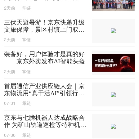
效
2天前
掌链
三伏天避暑游！京东快递升级
文旅保障，景区村镇上门取
送，机场车站行李直送
2天前
掌链
装备好，用户体验才是真的好
——京东外卖发布AI智能头盔
2天前
掌链
首届通信产业供应链大会｜京
东物流用“真干活AI”引领行业
迈入智能化时代
07-31
掌链
京东与七腾机器人达成战略合
作 为矿山轨道巡检等特种机器
人提供售后维修等服务
07-30
掌链