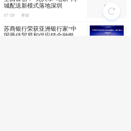
城配送新模式落地深圳
07-28
掌链
苏商银行荣获亚洲银行家“中
国最佳贸易和供应链金融银行
（数字银行）”奖项
07-28
掌链
战台风、抢船期、破纪录，广
西中远海运物流护航692台国
产整车高效出口中东
07-27
卢静
上线两月！“京宠达”宠物专送
服务覆盖超40城
07-27
掌链
聚焦行业深耕产业|抓实汛期储
粮防控全力护航夏粮收储转运