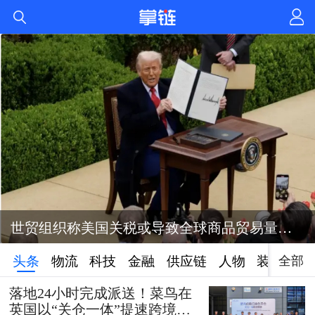
世贸组织称美国关税或导致全球商品贸易量萎缩1%
全部
头条
物流
科技
金融
供应链
人物
装备
落地24小时完成派送！菜鸟在
英国以“关仓一体”提速跨境时