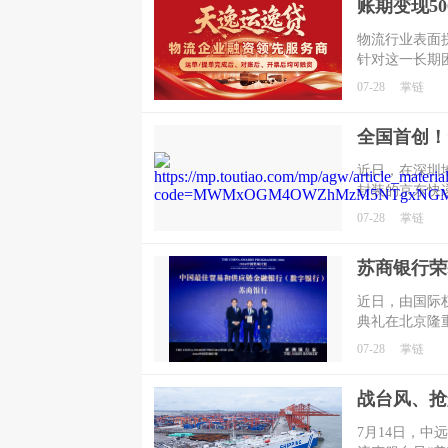
物流行业表面
针对这一长期
融资产品——"
07-28
掌链
于为物流企业
全国首创！
近日，在深圳
封装的京东快
这是全国首创
07-28
掌链
无人车运输与
近日，由国际
典礼在北京隆
域的深耕布局
07-28
掌链
融银行 (数字
杆。
​7月14日，