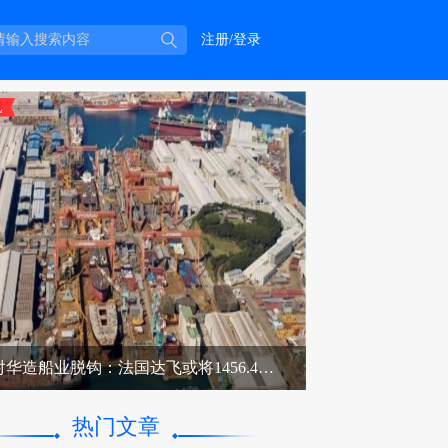
注册/登录
美国对华造船业脱钩：法国达飞或将1456.42亿元投资美国造船业
热门文章