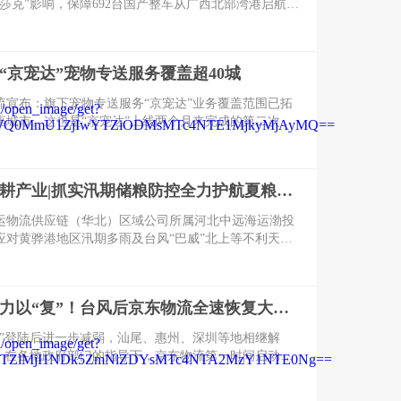
莎克”影响，保障692台国产整车从广西北部湾港启航发
广西单批次整车集港、查验、报关出口纪录。
“京宠达”宠物专送服务覆盖超40城
流宣布：旗下宠物专送服务“京宠达”业务覆盖范围已拓
0座城市。这也是“京宠达”上线两个月来完成的第二次城
步巩固了“京宠达”在国内高端宠物专送服务的行业领先
多宠物商家与消费者能够享受“自营专送、安全专业、前
溯源”的宠物专送服务。
聚焦行业深耕产业|抓实汛期储粮防控全力护航夏粮收储转运保供
海运物流供应链（华北）区域公司所属河北中远海运渤投
应对黄骅港地区汛期多雨及台风“巴威”北上等不利天气
麦易受潮霉变、库区积涝风险上升难题，抓实各项防控
进客户小麦收储保供作业，全力筑牢粮食供应链安全屏
科技助力全力以“复”！台风后京东物流全速恢复大湾区服务
霞”登陆后进一步减弱，汕尾、惠州、深圳等地相继解
施。在各地政府部门的指导下，京东物流第一时间启动服
作，依托扎实的超级供应链基础设施与丰富的应急保障
风过后物流服务回归常态，保障大湾区居民生活物资的