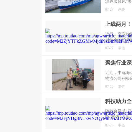
流克服台风“美
往约旦，刷新
07-27
卢静
上线两月！
近日，京东物
展至全国超4
市扩容，进一
07-27
掌链
地位，也让更
置检疫、全程
​近期，中远
物流公司积极
影响，克服小
07-26
掌链
措施，有序推
障。
随着台风“红
除“五停”措
务全面恢复工
07-26
掌链
能力，确保台