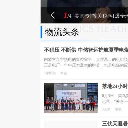
1
/4
美国“对等关税”引爆全球
LOGISTICS HEAD
物流头条
不积压 不断供 中储智运护航夏季电
内蒙古京宁热电的集控室里，大屏幕上的机组负
正是电厂一年中压力最大的时节，也是电煤供应
5小时前
掌链
8月3日，菜
运营，"关仓
收拢进同一套
3天前
掌链
即便大促高峰