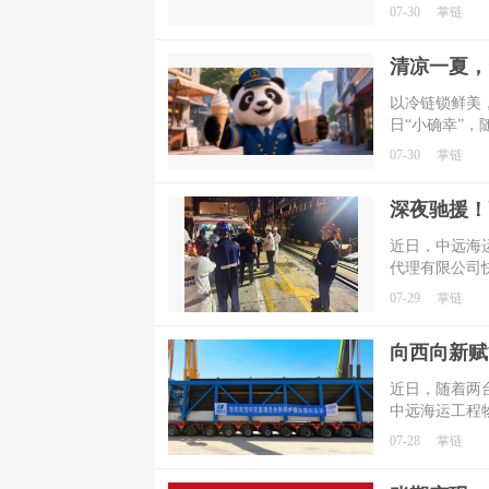
机器人应用，
07-30
掌链
才、核心技术
以冷链锁鲜美
日“小确幸”，
07-30
掌链
深夜驰援！
​近日，中远
代理有限公司
岗船员，以专
07-29
掌链
行动践行了“
​近日，随着
中远海运工程
燃机大件物流
07-28
掌链