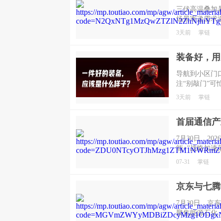
三伏高温叠加
场景寄递需求
3天前
掌链
导航到小区门
注“别敲门”
常烦恼，也直
3天前
掌链
7月30日，2
能+”战略加
未来的必答题
07-31
掌链
力有多强，算
把供需算准、
7月30日，
聚焦能源石化