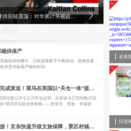
1
供应链震荡：对华累计关税超过73%
LINE
煤稳供保产
荷曲线持续攀升，日耗煤量数字不断跳动。迎峰度夏，
链承受考验最严峻的时刻。
2
落地24小时完成派送！菜鸟在英国以“关仓一体”提速跨境时效
鸟英国伦敦口岸仓正式开仓运营。此前该仓已历经数月试
一体"模式经实际业务检验——把清关、查验、末端派送
体系，让跨境包裹落地后最快24小时可完成末端派送，
也能稳住时效，为英国"3日达"提供核心支撑。
印尼
三伏天避暑游！京东快递升级文旅保障，景区村镇上门取送，机场车站行李直送