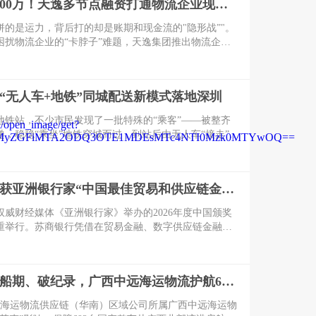
账期变现5000万！天逸多节点融资打通物流企业现金流
拼的是运力，背后打的却是账期和现金流的"隐形战”"。
困扰物流企业的“卡脖子”难题，天逸集团推出物流企业
运逸贷"。该产品单笔订单最高可融资5000万元，致力
提供高效、灵活的资金解决方案。
“无人车+地铁”同城配送新模式落地深圳
地铁站，不少市民发现了一批特殊的“乘客”——被整齐
递，稳稳“乘坐”地铁穿城而过，到站后由无人车“接走”。
的“无人车+地铁”同城配送新模式，也是国内首次探索将
城市轨道交通接驳串联的完整常态化物流解决方案。
苏商银行荣获亚洲银行家“中国最佳贸易和供应链金融银行（数字银行）”奖项
权威财经媒体《亚洲银行家》举办的2026年度中国颁奖
重举行。苏商银行凭借在贸易金融、数字供应链金融领
与数字化服务能力，实力斩获“中国最佳贸易和供应链金
银行)”重磅荣誉，成为国内数字银行赛道双链融合服务标
战台风、抢船期、破纪录，广西中远海运物流护航692台国产整车高效出口中东
中远海运物流供应链（华南）区域公司所属广西中远海运物