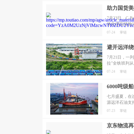
高效流通与供
7月23日，C
体化供应链物
来，京东物流
07-24
掌链
品牌出海日本
货美妆精准开
​7月21日，
拉”全铁班列
域公司所属成
07-24
掌链
势，抢抓稀缺
​七月盛夏，在
源远洋石油支
稳稳托起，从
07-23
掌链