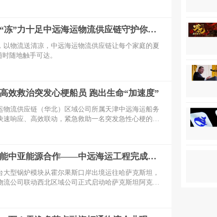
依托京东在智能机器人赛道的生态布局，投入专业人
等，推动七腾机器人全系列产品规模落地与普及。
清凉一夏，“冻”力十足中远海运物流供应链守护你的冰爽夏天
，以物流送清凉，中远海运物流供应链让每个家庭的夏
随时随地触手可达。
高效救治突发心梗船员 跑出生命“加速度”
海运物流供应链（华北）区域公司所属天津中远海运船务
快速响应、高效联动，紧急救助一名突发急性心梗的在
业高效的应急处置能力，为生命健康保驾护航，用实际
人民至上、生命至上”的责任担当。
向西向新赋能中亚能源合作——中远海运工程完成哈萨克斯坦阿克套燃机项目首批大件设备跨境发运
两台大型锅炉模块从霍尔果斯口岸出境运往哈萨克斯坦，
物流公司联动西北区域公司正式启动哈萨克斯坦阿克套
跨境运输工作。