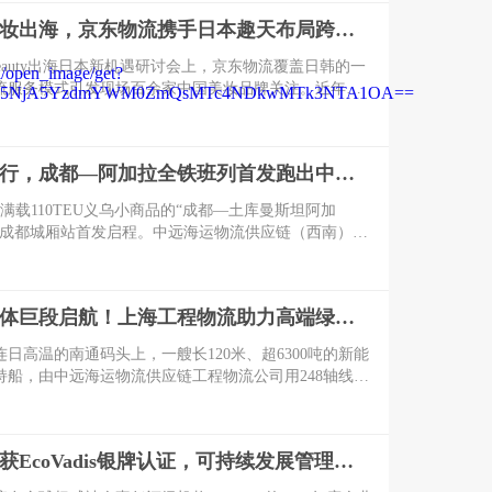
应链稳定。
助力国货美妆出海，京东物流携手日本趣天布局跨境一体化供应链
-Beauty出海日本新机遇研讨会上，京东物流覆盖日韩的一
流服务模式引发现场百余家中国美妆品牌关注。近年
持续携手日本头部美妆电商平台日本趣天，为中国美妆
提供跨境物流、海外仓配等一体化供应链服务，助力国
拓日本万亿美妆消费市场。
避开远洋绕行，成都—阿加拉全铁班列首发跑出中亚跨境物流“快车道”
一列满载110TEU义乌小商品的“成都—土库曼斯坦阿加
从成都城厢站首发启程。中远海运物流供应链（西南）区
都中远海运陆港多式联运有限公司依托国际班列网络优
发运计划，为外贸客户打通高效、稳定的出海新通道。
6000吨级船体巨段启航！上海工程物流助力高端绿能海工装备交付
连日高温的南通码头上，一艘长120米、超6300吨的新能
持船，由中远海运物流供应链工程物流公司用248轴线车
厂区运送至岸边一次性完美落位半潜驳船。
京东物流再获EcoVadis银牌认证，可持续发展管理跻身全球前列